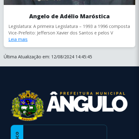
Angelo de Adélio Maróstica
Legislatura: A primeira Legislatura – 1993 a 1996 composta
Vice-Prefeito: Jefferson Xavier dos Santos e pelos V
Leia mais
Última Atualização em: 12/08/2024 14:45:45
conteúdo
rodapé