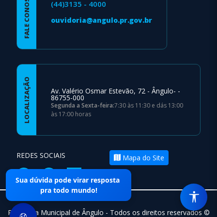
FALE CONOSCO
(44)3135 - 4000
ouvidoria@angulo.pr.gov.br
LOCALIZAÇÃO
Av. Valério Osmar Estevão, 72 - Ângulo- -
86755-000
Segunda a Sexta-feira:
7:30 às 11:30 e dás 13:00
às 17:00 horas
REDES SOCIAIS
Mapa do Site
Sua dúvida pode virar resposta
pra todo mundo!
Prefeitura Municipal de Ângulo - Todos os direitos reservados ©