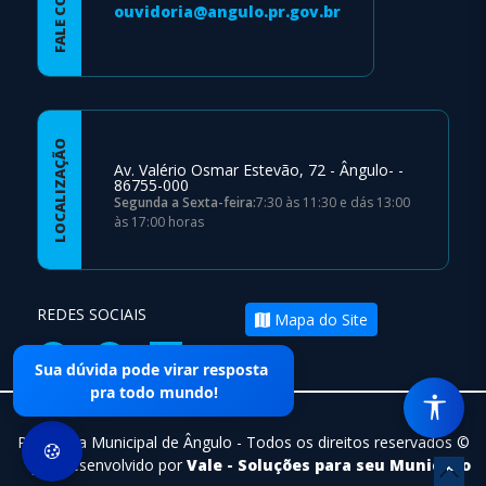
ouvidoria@angulo.pr.gov.br
LOCALIZAÇÃO
Av. Valério Osmar Estevão, 72 - Ângulo- -
86755-000
Segunda a Sexta-feira:
7:30 às 11:30 e dás 13:00
às 17:00 horas
REDES SOCIAIS
Mapa do Site
Sua dúvida pode virar resposta
pra todo mundo!
Prefeitura Municipal de Ângulo - Todos os direitos reservados ©
|
Desenvolvido por
Vale - Soluções para seu Municipio