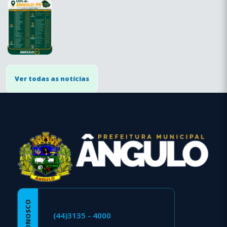
Ver todas as notícias
conteúdo
rodapé
FALE CONOSCO
(44)3135 - 4000